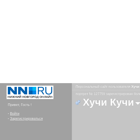
Персональный сайт пользователя
Хучи
портрет № 127759 зарегистрирован боле
Хучи Кучи
Привет, Гость !
-
Войти
-
Зарегистрироваться