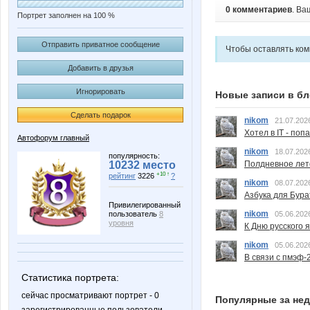
0 комментариев
. Ва
Портрет заполнен на 100 %
Отправить приватное сообщение
Чтобы оставлять ко
Добавить в друзья
Игнорировать
Новые записи в бл
Сделать подарок
nikom
21.07.202
Хотел в IT - поп
Автофорум главный
nikom
18.07.202
популярность:
Полдневное лет
10232 место
+10 ↑
рейтинг
3226
?
nikom
08.07.202
Азбука для Бура
Привилегированный
nikom
05.06.202
пользователь
8
уровня
К Дню русского 
nikom
05.06.202
В связи с пмэф-
Статистика портрета:
сейчас просматривают портрет - 0
Популярные за не