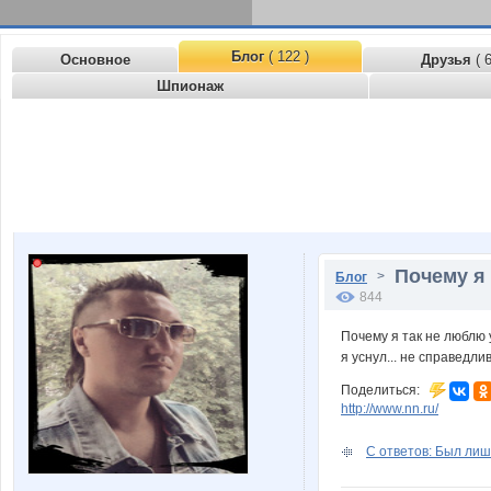
Блог
( 122 )
Основное
Друзья
( 
Шпионаж
Почему я 
>
Блог
844
Почему я так не люблю у
я уснул... не справедли
Поделиться:
http://www.nn.ru/
С ответов: Был лиш