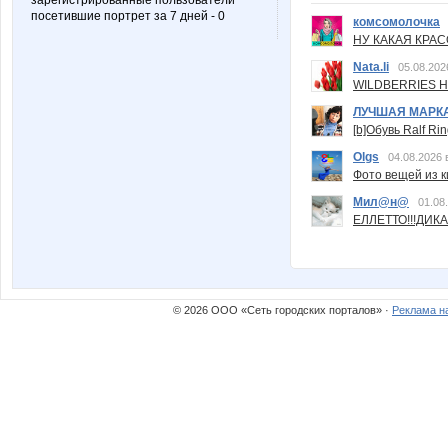
зарегистрированные пользователи
посетившие портрет за 7 дней - 0
комсомолочка
НУ КАКАЯ КРАСОТ
Nata.li
05.08.202
WILDBERRIES Н
ЛУЧШАЯ МАРК
[b]Обувь Ralf Ri
Olgs
04.08.2026 
Фото вещей из ки
Мил@н@
01.08
ЕЛЛЕТТО!!!ДИК
© 2026 ООО «Сеть городских порталов» ·
Реклама н