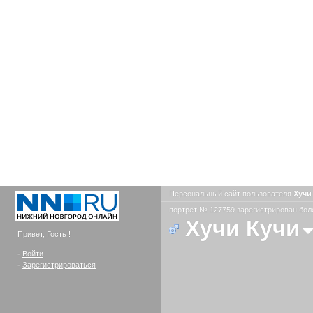
Персональный сайт пользователя
Хучи
портрет № 127759 зарегистрирован боле
Хучи Кучи
Привет, Гость !
-
Войти
-
Зарегистрироваться