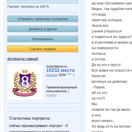
да еще пассажирка одна
Портрет заполнен на 100 %
Видно, так судьбою нач
что вода
Отправить приватное сообщение
чересчур холодна.
Знали все
Добавить в друзья
(зачем утешаться
и надеяться на чудеса?)
Игнорировать
в этом климате можно 
на поверхности
Сделать подарок
полчаса,
Автофорум главный
а потом...
Да ну его к черту!
популярность:
10232 место
Все равно не спасется н
+10 ↑
рейтинг
3226
?
Капитан
взглянул на девчонку:
- Парни,
Привилегированный
пользователь
8
ей-то это
уровня
за что?!
Мы
пожили не так уж мало,
а она
Статистика портрета:
всего ничего...
сейчас просматривают портрет - 0
Но ведь есть на катере
мачта!