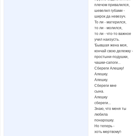
плечом привалился,
шевелил губами -
широк да невезуч.
То ли - матерился,
то ли - молился,
то ли - что-то важное
учил наизусть.
'Бывшая жена моя,
кончай свою дележку -
простыни-подушки,
чашки-сапоги...
Сбереги Алешку!
Алешку.
Алешку.
Сбереги мне
сына.
Алешку
сбереги...
Знаю, что меня ты
любила
понарошку.
Но теперь -
хоть мертвому!-