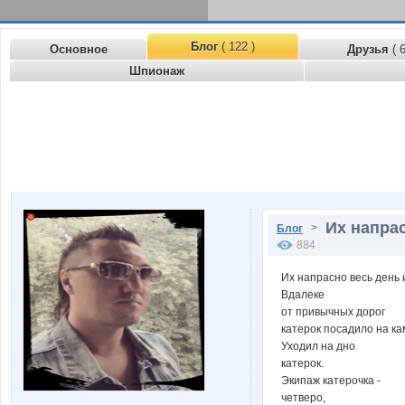
Блог
( 122 )
Основное
Друзья
( 
Шпионаж
Их напрас
>
Блог
884
Их напрасно весь день 
Вдалеке
от привычных дорог
катерок посадило на ка
Уходил на дно
катерок.
Экипаж катерочка -
четверо,