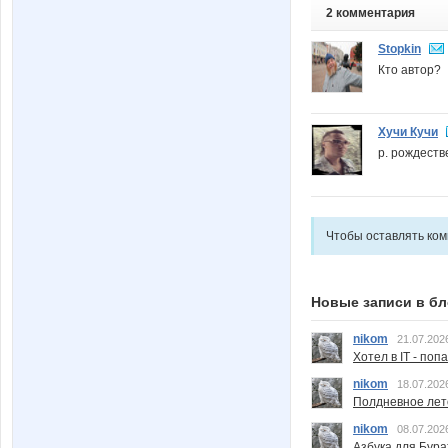
2 комментария
Stopkin
Кто автор?
Хучи Кучи
р. рождеств
Чтобы оставлять ко
Новые записи в бл
nikom
21.07.202
Хотел в IT - поп
nikom
18.07.202
Полдневное лет
nikom
08.07.202
Азбука для Бура