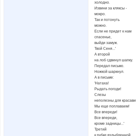
холодно.
Извини за кляксы -
мокро.
Так и потонуть
можно.
Если не придет к нам
спасенье,
выйди замуж.
Твой Сеня...'
А второй
на лоб сдвинул шапку.
Передал письмо.
Ножкой шаркнул.
А в письме:
'Натаха!
Рыдать погоди!
Слезы
неполезны для красавиц
Мы еще поплаваем!
Все впереди!
Все впереди,
кроме задницы...'
Третий
к рубке вздыбленной