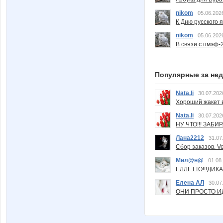
nikom
05.06.202
К Дню русского 
nikom
05.06.202
В связи с пмэф-
Популярные за не
Nata.li
30.07.202
Хороший жакет вс
Nata.li
30.07.202
НУ ЧТО!!! ЗАБИ
Лана2212
31.07
Сбор заказов. Ve
Мил@н@
01.08
ЕЛЛЕТТО!!!ДИК
Елена АЛ
30.07
ОНИ ПРОСТО ИД