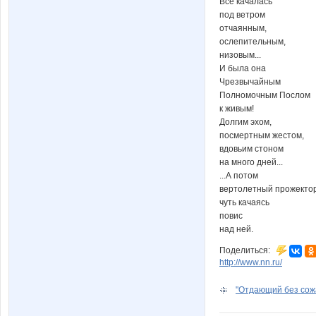
Все качалась
под ветром
отчаянным,
ослепительным,
низовым...
И была она
Чрезвычайным
Полномочным Послом
к живым!
Долгим эхом,
посмертным жестом,
вдовьим стоном
на много дней...
...А потом
вертолетный прожектор
чуть качаясь
повис
над ней.
Поделиться:
http://www.nn.ru/
"Отдающий без сож