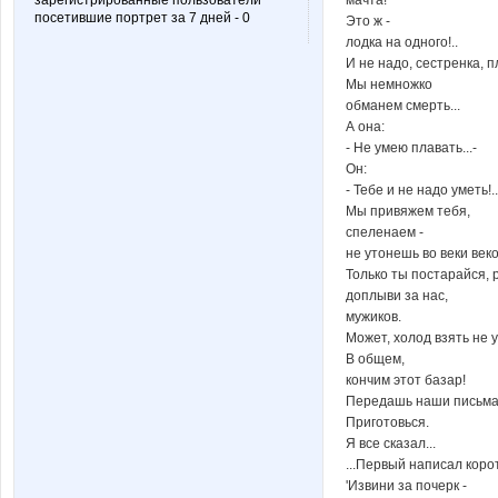
зарегистрированные пользователи
посетившие портрет за 7 дней - 0
Это ж -
лодка на одного!..
И не надо, сестренка, пл
Мы немножко
обманем смерть...
А она:
- Не умею плавать...-
Он:
- Тебе и не надо уметь!..
Мы привяжем тебя,
спеленаем -
не утонешь во веки веков
Только ты постарайся, 
доплыви за нас,
мужиков.
Может, холод взять не у
В общем,
кончим этот базар!
Передашь наши письма 
Приготовься.
Я все сказал...
...Первый написал коро
'Извини за почерк -