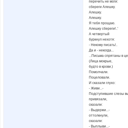
перечить не моги:
сбереги Алешку.
Алешку.
Алешку.
Я тебя прощаю.
Алешку сбереги!..'
А четвертый
буркнул нехотя:
- Некому писать!..
Да и - некогда...
...Письма спрятаны в ц
(Лица мокрые,
будто в крови.)
Помолчали.
Поцеловали.
И сказали глухо:
- Живи...-
Подступившие слезы в
привязали,
сказали:
- Выдержи...-
оттолкнули,
сказали:
- Выплыви...-